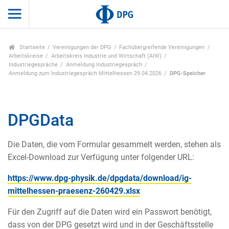
Startseite
Vereinigungen der DPG
Fachübergreifende Vereinigungen
Arbeitskreise
Arbeitskreis Industrie und Wirtschaft (AIW)
Industriegespräche
Anmeldung Industriegespräch
Anmeldung zum Industriegespräch Mittelhessen 29.04.2026
DPG-Speicher
DPGData
Die Daten, die vom Formular gesammelt werden, stehen als
Excel-Download zur Verfügung unter folgender URL:
https://www.dpg-physik.de/dpgdata/download/ig-
mittelhessen-praesenz-260429.xlsx
Für den Zugriff auf die Daten wird ein Passwort benötigt,
dass von der DPG gesetzt wird und in der Geschäftsstelle