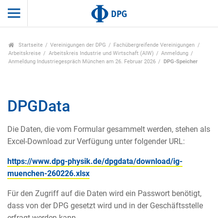
Startseite
Vereinigungen der DPG
Fachübergreifende Vereinigungen
Arbeitskreise
Arbeitskreis Industrie und Wirtschaft (AIW)
Anmeldung
Anmeldung Industriegespräch München am 26. Februar 2026
DPG-Speicher
DPGData
Die Daten, die vom Formular gesammelt werden, stehen als
Excel-Download zur Verfügung unter folgender URL:
https://www.dpg-physik.de/dpgdata/download/ig-
muenchen-260226.xlsx
Für den Zugriff auf die Daten wird ein Passwort benötigt,
dass von der DPG gesetzt wird und in der Geschäftsstelle
erfragt werden kann.