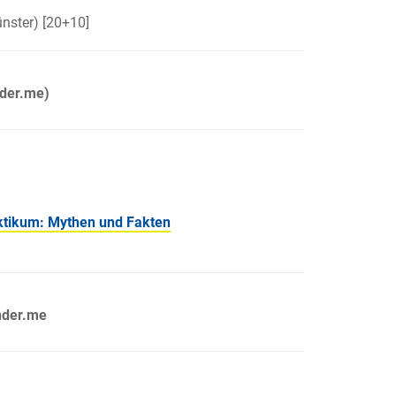
nster)
[20+10]
nder.me)
aktikum: Mythen und Fakten
nder.me