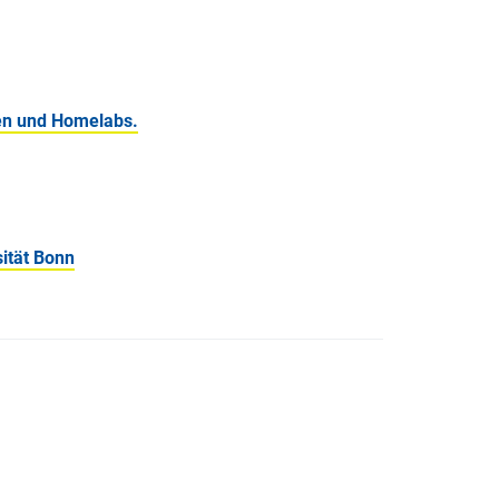
gen und Homelabs.
ität Bonn