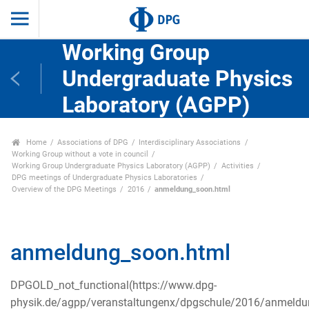
Working Group
Undergraduate Physics
Laboratory (AGPP)
Home
Associations of DPG
Interdisciplinary Associations
Working Group without a vote in council
Working Group Undergraduate Physics Laboratory (AGPP)
Activities
DPG meetings of Undergraduate Physics Laboratories
Overview of the DPG Meetings
2016
anmeldung_soon.html
anmeldung_soon.html
DPGOLD_not_functional(https://www.dpg-
physik.de/agpp/veranstaltungenx/dpgschule/2016/anmeldu