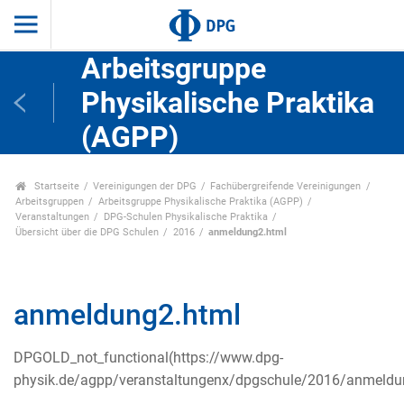
Arbeitsgruppe
Physikalische Praktika
(AGPP)
Startseite
Vereinigungen der DPG
Fachübergreifende Vereinigungen
Arbeitsgruppen
Arbeitsgruppe Physikalische Praktika (AGPP)
Veranstaltungen
DPG-Schulen Physikalische Praktika
Übersicht über die DPG Schulen
2016
anmeldung2.html
anmeldung2.html
DPGOLD_not_functional(https://www.dpg-
physik.de/agpp/veranstaltungenx/dpgschule/2016/anmeldu