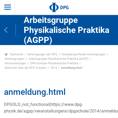
Arbeitsgruppe
Physikalische Praktika
(AGPP)
Startseite
Vereinigungen der DPG
Fachübergreifende Vereinigungen
Arbeitsgruppen
Arbeitsgruppe Physikalische Praktika (AGPP)
Veranstaltungen
DPG-Schulen Physikalische Praktika
Übersicht über die DPG Schulen
2014
anmeldung.html
anmeldung.html
DPGOLD_not_functional(https://www.dpg-
physik.de/agpp/veranstaltungenx/dpgschule/2014/anmeldu