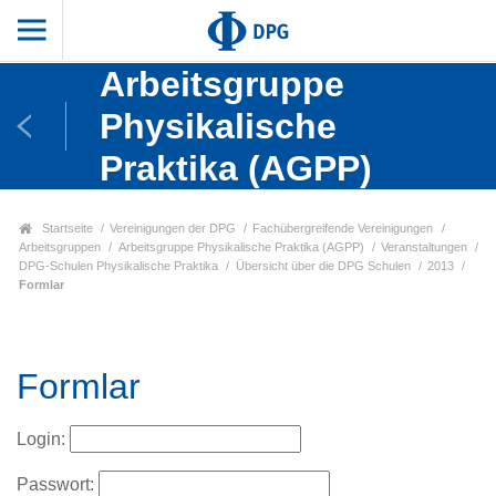
Arbeitsgruppe
Physikalische
Praktika (AGPP)
Startseite
Vereinigungen der DPG
Fachübergreifende Vereinigungen
Arbeitsgruppen
Arbeitsgruppe Physikalische Praktika (AGPP)
Veranstaltungen
DPG-Schulen Physikalische Praktika
Übersicht über die DPG Schulen
2013
Formlar
Formlar
Login:
Passwort: