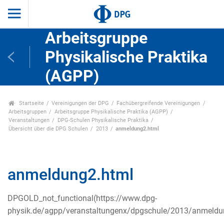
Arbeitsgruppe
Physikalische Praktika
(AGPP)
Startseite
Vereinigungen der DPG
Fachübergreifende Vereinigungen
Arbeitsgruppen
Arbeitsgruppe Physikalische Praktika (AGPP)
Veranstaltungen
DPG-Schulen Physikalische Praktika
Übersicht über die DPG Schulen
2013
anmeldung2.html
anmeldung2.html
DPGOLD_not_functional(https://www.dpg-
physik.de/agpp/veranstaltungenx/dpgschule/2013/anmeldu