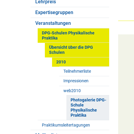
Lehrpreis
Expertisegruppen
Veranstaltungen
DPG-Schulen Physikalische
Praktika
Übersicht über die DPG
Schulen
2010
Teilnehmerliste
Impressionen
web2010
Photogalerie DPG-
Schule
Physikalische
Praktika
Praktikumsleitertagungen