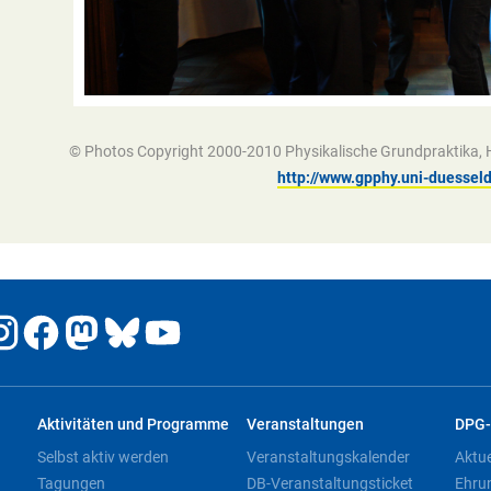
© Photos Copyright 2000-2010 Physikalische Grundpraktika, He
http://www.gpphy.uni-duesseld
Aktivitäten und Programme
Veranstaltungen
DPG-
Selbst aktiv werden
Veranstaltungskalender
Aktu
Tagungen
DB-Veranstaltungsticket
Ehru