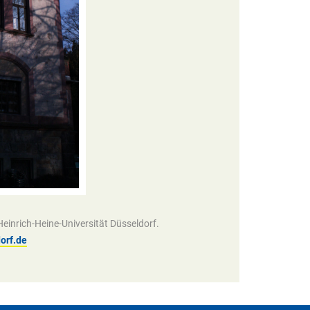
inrich-Heine-Universität Düsseldorf.
orf.de