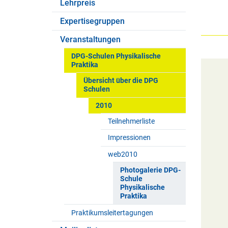
Lehrpreis
Expertisegruppen
Veranstaltungen
DPG-Schulen Physikalische
Praktika
Übersicht über die DPG
Schulen
2010
Teilnehmerliste
Impressionen
web2010
Photogalerie DPG-
Schule
Physikalische
Praktika
Praktikumsleitertagungen