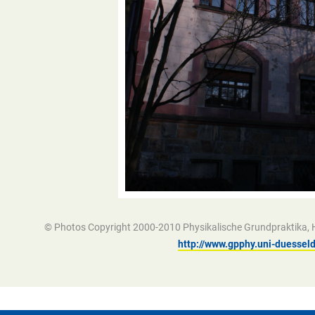
© Photos Copyright 2000-2010 Physikalische Grundpraktika, He
http://www.gpphy.uni-duesseld