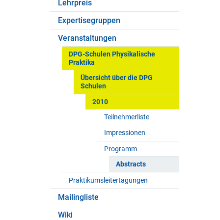
Lehrpreis
Expertisegruppen
Veranstaltungen
DPG-Schulen Physikalische
Praktika
Übersicht über die DPG
Schulen
2010
Teilnehmerliste
Impressionen
Programm
Abstracts
Praktikumsleitertagungen
Mailingliste
Wiki