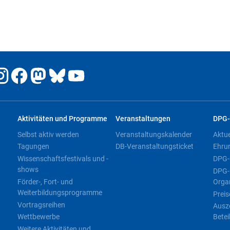
Aktivitäten und Programme
Veranstaltungen
DPG-
Selbst aktiv werden
Veranstaltungskalender
Aktu
Tagungen
DB-Veranstaltungsticket
Ehru
Wissenschaftsfestivals und -
DPG-
shows
DPG-
Förder-, Fort- und
Orga
Weiterbildungsprogramme
Preis
Vortragsreihen
Ausz
Wettbewerbe
Betei
Weitere Aktivitäten und