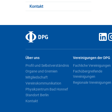
Kontakt
Über uns
Vereinigungen der DPG
Profil und Selbstverständnis
Fachliche Vereinigungen
Organe und Gremien
Fachübergreifende
Vereinigungen
Mitgliedschaft
Regionale Vereinigungen
Vereinskommunikation
Physikzentrum Bad Honnef
Standort Berlin
Kontakt