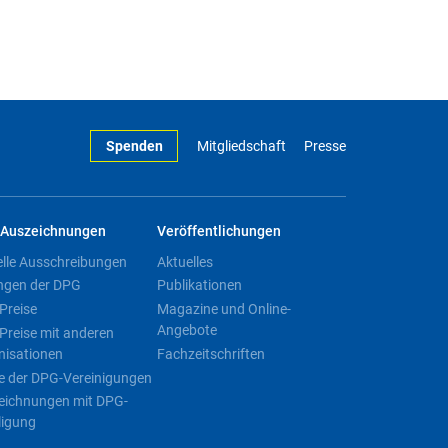
Spenden
Mitgliedschaft
Presse
Auszeichnungen
Veröffentlichungen
elle Ausschreibungen
Aktuelles
ngen der DPG
Publikationen
Preise
Magazine und Online-
Angebote
Preise mit anderen
nisationen
Fachzeitschriften
e der DPG-Vereinigungen
eichnungen mit DPG-
ligung