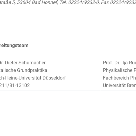
raße 5, 53604 Bad Honnef, Tel. 02224/9232-0, Fax 02224/923
reitungsteam
Dr. Dieter Schumacher
Prof. Dr. Ilja 
alische Grundpraktika
Physikalische P
ch-Heine-Universität Düsseldorf
Fachbereich Ph
0211/81-13102
Universität Br