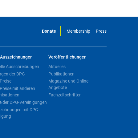
Donate
Membership
Press
Auszeichnungen
Veröffentlichungen
elle Ausschreibungen
Aktuelles
ngen der DPG
Publikationen
Preise
Magazine und Online-
Angebote
Preise mit anderen
nisationen
Fachzeitschriften
e der DPG-Vereinigungen
eichnungen mit DPG-
ligung