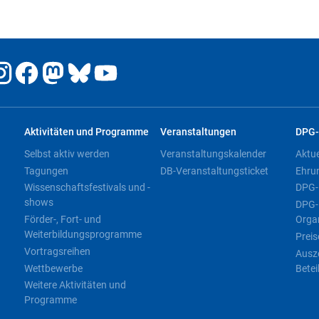
Aktivitäten und Programme
Veranstaltungen
DPG-
Selbst aktiv werden
Veranstaltungskalender
Aktu
Tagungen
DB-Veranstaltungsticket
Ehru
Wissenschaftsfestivals und -
DPG-
shows
DPG-
Förder-, Fort- und
Orga
Weiterbildungsprogramme
Preis
Vortragsreihen
Ausz
Wettbewerbe
Betei
Weitere Aktivitäten und
Programme