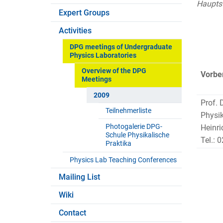
Hauptst
Expert Groups
Activities
DPG meetings of Undergraduate
Physics Laboratories
Overview of the DPG
Vorbe
Meetings
2009
Prof. 
Teilnehmerliste
Physik
Photogalerie DPG-
Heinri
Schule Physikalische
Tel.: 
Praktika
Physics Lab Teaching Conferences
Mailing List
Wiki
Contact