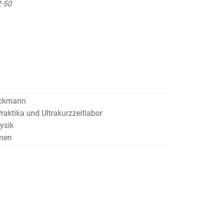
2-50
Rückmann
raktika und Ultrakurzzeitlabor
ysik
emen