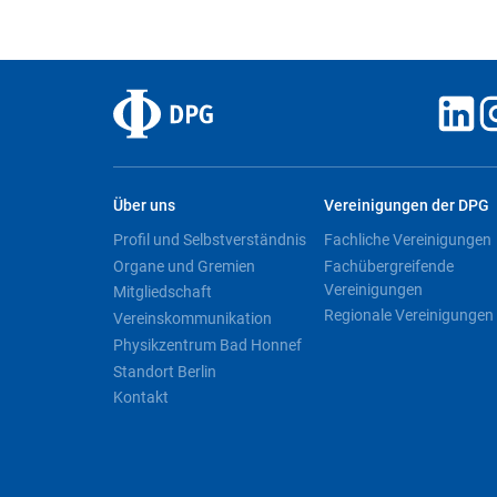
Über uns
Vereinigungen der DPG
Profil und Selbstverständnis
Fachliche Vereinigungen
Organe und Gremien
Fachübergreifende
Vereinigungen
Mitgliedschaft
Regionale Vereinigungen
Vereinskommunikation
Physikzentrum Bad Honnef
Standort Berlin
Kontakt