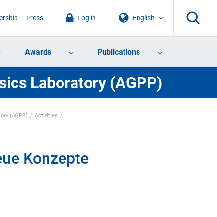
rship
Press
Log in
English
Awards
Publications
sics Laboratory (AGPP)
tory (AGPP)
Activities
eue Konzepte