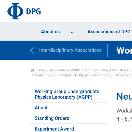
About us
Associations of DPG
Wor
Interdisciplinary Associations
Home
Associations of DPG
Interdisciplinary Associations
DPG meetings of Undergraduate Physics Laboratories
Overview o
Working Group Undergraduate
Neu
Physics Laboratory (AGPP)
About
Worksh
Standing Orders
4. - 6
Experiment Award