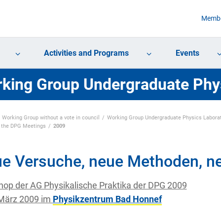
Membe
Activities and Programs
Events
king Group Undergraduate Phy
Working Group without a vote in council
Working Group Undergraduate Physics Labora
f the DPG Meetings
2009
e Versuche, neue Methoden, n
op der AG Physikalische Praktika der DPG 2009
. März 2009 im
Physikzentrum Bad Honnef