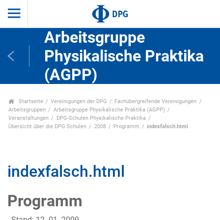
Arbeitsgruppe
Physikalische Praktika
(AGPP)
Startseite
Vereinigungen der DPG
Fachübergreifende Vereinigungen
Arbeitsgruppen
Arbeitsgruppe Physikalische Praktika (AGPP)
Veranstaltungen
DPG-Schulen Physikalische Praktika
Übersicht über die DPG Schulen
2008
Programm
indexfalsch.html
indexfalsch.html
Programm
- Stand: 12. 01. 2009 -