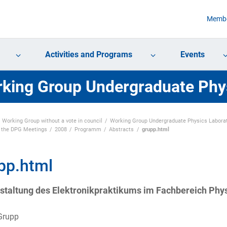
Membe
Activities and Programs
Events
king Group Undergraduate Phy
Working Group without a vote in council
Working Group Undergraduate Physics Labora
f the DPG Meetings
2008
Programm
Abstracts
grupp.html
pp.html
taltung des Elektronikpraktikums im Fachbereich Physi
Grupp