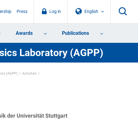
rship
Press
Log in
English
Awards
Publications
sics Laboratory (AGPP)
tory (AGPP)
Activities
k der Universität Stuttgart