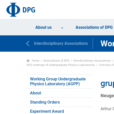
About us
Associations of DPG
Wor
Interdisciplinary Associations
Home
Associations of DPG
Interdisciplinary Associations
DPG meetings of Undergraduate Physics Laboratories
Overview o
Working Group Undergraduate
gru
Physics Laboratory (AGPP)
About
Neuges
Standing Orders
Arthur 
Experiment Award