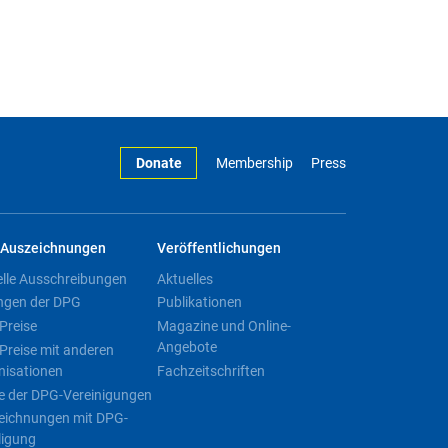
Donate
Membership
Press
Auszeichnungen
Veröffentlichungen
elle Ausschreibungen
Aktuelles
ngen der DPG
Publikationen
Preise
Magazine und Online-
Angebote
Preise mit anderen
nisationen
Fachzeitschriften
e der DPG-Vereinigungen
eichnungen mit DPG-
ligung