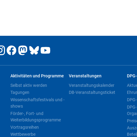
Aktivitäten und Programme
Veranstaltungen
DPG-
Selbst aktiv werden
Veranstaltungskalender
Aktu
Tagungen
DB-Veranstaltungsticket
Ehru
Wissenschaftsfestivals und -
DPG-
shows
DPG-
Förder-, Fort- und
Orga
Weiterbildungsprogramme
Preis
Vortragsreihen
Ausz
Wettbewerbe
Betei