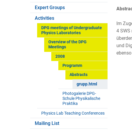
Expert Groups
Abstrac
Activities
Im Zuge
DPG meetings of Undergraduate
4 SWS r
Physics Laboratories
überden
Overview of the DPG
und Dig
Meetings
ebenso 
2008
Programm
Abstracts
grupp.html
Photogalerie DPG-
Schule Physikalische
Praktika
Physics Lab Teaching Conferences
Mailing List