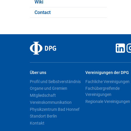
Wiki
Contact
Über uns
Vereinigungen der DPG
Profil und Selbstverständnis
Fachliche Vereinigungen
Organe und Gremien
Fachübergreifende
Vereinigungen
Mitgliedschaft
Regionale Vereinigungen
Vereinskommunikation
Physikzentrum Bad Honnef
Standort Berlin
Kontakt