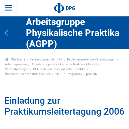
Arbeitsgruppe
Physikalische Praktika
(AGPP)
Startseite
Vereinigungen der DPG
Fachübergreifende Vereinigungen
Arbeitsgruppen
Arbeitsgruppe Physikalische Praktika (AGPP)
Veranstaltungen
DPG-Schulen Physikalische Praktika
Übersicht über die DPG Schulen
2006
Programm
plt2006
Einladung zur
Praktikumsleitertagung 2006