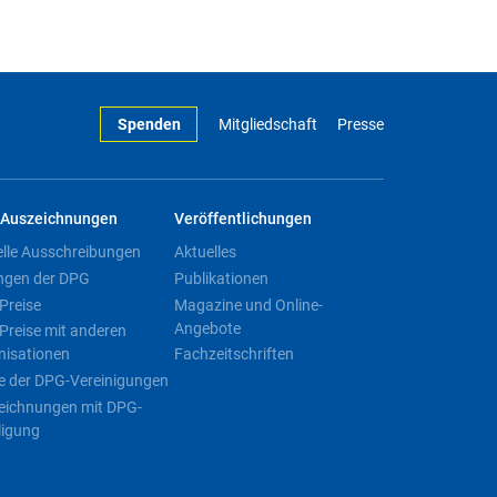
Spenden
Mitgliedschaft
Presse
Auszeichnungen
Veröffentlichungen
elle Ausschreibungen
Aktuelles
ngen der DPG
Publikationen
Preise
Magazine und Online-
Angebote
Preise mit anderen
nisationen
Fachzeitschriften
e der DPG-Vereinigungen
eichnungen mit DPG-
ligung