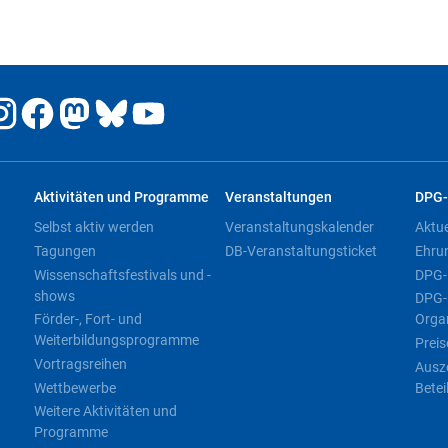
Aktivitäten und Programme
Veranstaltungen
DPG-
Selbst aktiv werden
Veranstaltungskalender
Aktu
Tagungen
DB-Veranstaltungsticket
Ehru
Wissenschaftsfestivals und -
DPG-
shows
DPG-
Förder-, Fort- und
Orga
Weiterbildungsprogramme
Preis
Vortragsreihen
Ausz
Wettbewerbe
Betei
Weitere Aktivitäten und
Programme