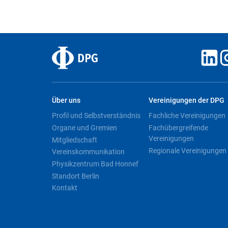
Über uns
Vereinigungen der DPG
Profil und Selbstverständnis
Fachliche Vereinigungen
Organe und Gremien
Fachübergreifende
Vereinigungen
Mitgliedschaft
Regionale Vereinigungen
Vereinskommunikation
Physikzentrum Bad Honnef
Standort Berlin
Kontakt