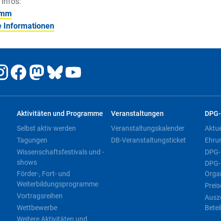
 Infos:
amm
e Informationen
Aktivitäten und Programme
Veranstaltungen
DPG-
Selbst aktiv werden
Veranstaltungskalender
Aktu
Tagungen
DB-Veranstaltungsticket
Ehru
Wissenschaftsfestivals und -
DPG-
shows
DPG-
Förder-, Fort- und
Orga
Weiterbildungsprogramme
Preis
Vortragsreihen
Ausz
Wettbewerbe
Betei
Weitere Aktivitäten und