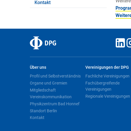
Weitere
Kontakt
Progr
Weiter
Über uns
Vereinigungen der DPG
Profil und Selbstverständnis
Fachliche Vereinigungen
Organe und Gremien
Fachübergreifende
Vereinigungen
Mitgliedschaft
Regionale Vereinigungen
Vereinskommunikation
Physikzentrum Bad Honnef
Standort Berlin
Kontakt