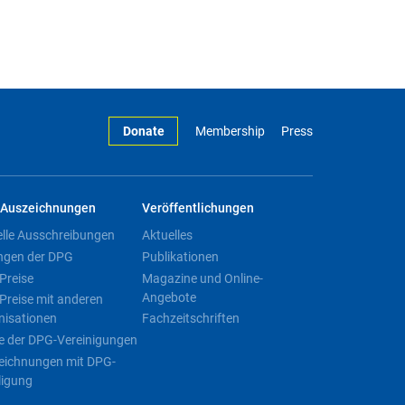
Donate
Membership
Press
Auszeichnungen
Veröffentlichungen
elle Ausschreibungen
Aktuelles
ngen der DPG
Publikationen
Preise
Magazine und Online-
Angebote
Preise mit anderen
nisationen
Fachzeitschriften
e der DPG-Vereinigungen
eichnungen mit DPG-
ligung