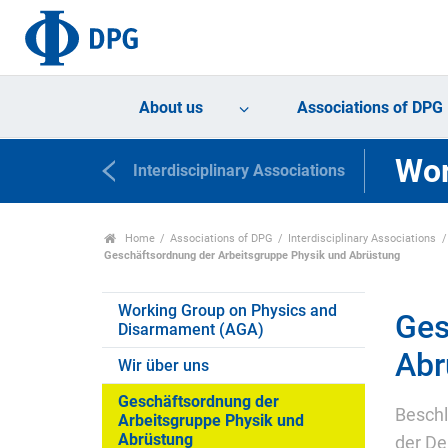
About us
Associations of DPG
Wor
Interdisciplinary Associations
Home
Associations of DPG
Interdisciplinary Associations
Geschäftsordnung der Arbeitsgruppe Physik und Abrüstung
Working Group on Physics and
Ges
Disarmament (AGA)
Abr
Wir über uns
Geschäftsordnung der
Beschl
Arbeitsgruppe Physik und
Abrüstung
der De