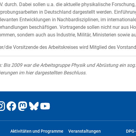
.V. durch. Dabei sollen u.a. die aktuelle physikalische Forschun
rprobungsarbeiten in Deutschland dargestellt werden. Einführung
elevanten Entwicklungen in Nachbardisziplinen, im international
erhandlungen beschäftigen. Vortragende sollen nicht nur aus 
ommen, sondern auch aus Industrie, Militär, Ministerien sowie a
er/die Vorsitzende des Arbeitskreises wird Mitglied des Vorstan
: Bis 2009 war die Arbeitsgruppe Physik und Abrüstung ein sog. A
erungen im hier dargestellten Beschluss.
Aktivitäten und Programme
Veranstaltungen
DPG-