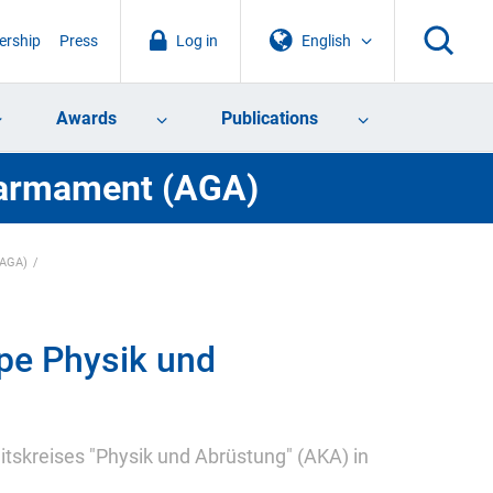
rship
Press
Log in
English
Awards
Publications
sarmament (AGA)
(AGA)
pe Physik und
tskreises "Physik und Abrüstung" (AKA) in