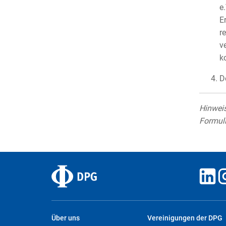
e
E
r
v
k
D
Hinweis
Formuli
Über uns
Vereinigungen der DPG