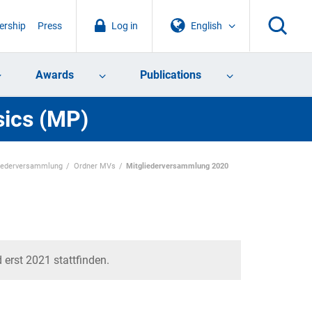
rship
Press
Log in
English
Awards
Publications
sics (MP)
iederversammlung
Ordner MVs
Mitgliederversammlung 2020
erst 2021 stattfinden.