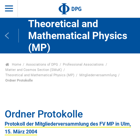
Theoretical and
Mathematical Physics
(MP)
Home
Associations of DPG
Professional Associations
Matter and Cosmos Section (SMuK)
Theoretical and Mathematical Physics (MP)
Mitgliederversammlung
Ordner Protokolle
Ordner Protokolle
Protokoll der Mitgliederversammlung des FV MP in Ulm,
15. März 2004