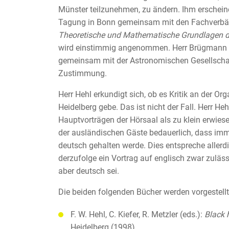
Münster teilzunehmen, zu ändern. Ihm erscheine 
Tagung in Bonn gemeinsam mit den Fachverb
Theoretische und Mathematische Grundlagen d
wird einstimmig angenommen. Herr Brügmann re
gemeinsam mit der Astronomischen Gesellschaf
Zustimmung.
Herr Hehl erkundigt sich, ob es Kritik an der Or
Heidelberg gebe. Das ist nicht der Fall. Herr Heh
Hauptvorträgen der Hörsaal als zu klein erwies
der ausländischen Gäste bedauerlich, dass imme
deutsch gehalten werde. Dies entspreche allerdi
derzufolge ein Vortrag auf englisch zwar zuläs
aber deutsch sei.
Die beiden folgenden Bücher werden vorgestellt
F. W. Hehl, C. Kiefer, R. Metzler (eds.):
Black 
Heidelberg (1998)