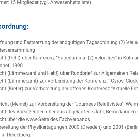
mer: 15 Mitglieder (vgl. Anwesenheitsliste)
sordnung:
ffnung und Festsetzung der endgültigen Tagesordnung (2) Verle
ederversammlung
icht (Hehl) über Konferenz "Superluminal (?) velocities" in Köln
nnef, 1998
icht (Lämmerzahl und Hehl) über Rundbrief zur Allgemeinen Rela
icht (Lämmerzahl) zur Vorbereitung der Konferenz ``Gyros, Cloc
icht (Kiefer) zur Vorbereitung der offenen Konferenz "Aktuelle E
richt (Meinel) zur Vorbereitung der "Journées Relativistes", Wei
icht des Vorsitzenden über das abgelaufene Jahr, Bemerkungen 
icht über die www-Seite des Fachverbands
bereitung der Physikertagungen 2000 (Dresden) und 2001 (Berlin
in Heidelberg