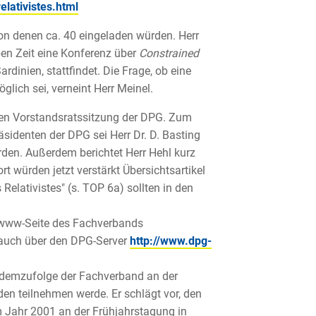
elativistes.html
von denen ca. 40 eingeladen würden. Herr
en Zeit eine Konferenz über
Constrained
ardinien, stattfindet. Die Frage, ob eine
lich sei, verneint Herr Meinel.
tzten Vorstandsratssitzung der DPG. Zum
sidenten der DPG sei Herr Dr. D. Basting
en. Außerdem berichtet Herr Hehl kurz
ort würden jetzt verstärkt Übersichtsartikel
Relativistes" (s. TOP 6a) sollten in den
 www-Seite des Fachverbands
 auch über den DPG-Server
http://www.dpg-
, demzufolge der Fachverband an der
en teilnehmen werde. Er schlägt vor, den
im Jahr 2001 an der Frühjahrstagung in