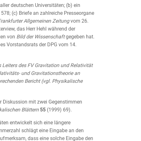
ller deutschen Universitäten; (b) ein
 578; (c) Briefe an zahlreiche Presseorgane
rankfurter Allgemeinen Zeitung
vom 26.
nterview, das Herr Hehl während der
ten von
Bild der Wissenschaft
gegeben hat.
des Vorstandsrats der DPG vom 14.
s Leiters des FV
Gravitation und Relativität
ativitäts- und Gravitationstheorie an
echenden Bericht (vgl.
Physikalische
ser Diskussion mit zwei Gegenstimmen
kalischen Blättern
55
(1999) 69).
äten entwickelt sich eine längere
mmerzahl schlägt eine Eingabe an den
aufmerksam, dass eine solche Eingabe den