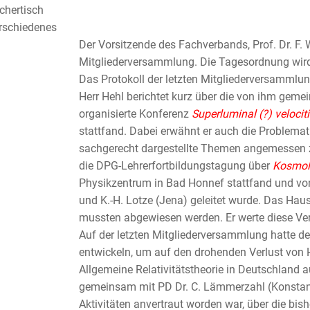
chertisch
rschiedenes
Der Vorsitzende des Fachverbands, Prof. Dr. F. W
Mitgliederversammlung. Die Tagesordnung wir
Das Protokoll der letzten Mitgliederversammlu
Herr Hehl berichtet kurz über die von ihm geme
organisierte Konferenz
Superluminal (?) velocit
stattfand. Dabei erwähnt er auch die Problematik,
sachgerecht dargestellte Themen angemessen zu
die DPG-Lehrerfortbildungstagung über
Kosmol
Physikzentrum in Bad Honnef stattfand und von
und K.-H. Lotze (Jena) geleitet wurde. Das Hau
mussten abgewiesen werden. Er werte diese Vera
Auf der letzten Mitgliederversammlung hatte de
entwickeln, um auf den drohenden Verlust von 
Allgemeine Relativitätstheorie in Deutschland
gemeinsam mit PD Dr. C. Lämmerzahl (Konstanz
Aktivitäten anvertraut worden war, über die bi