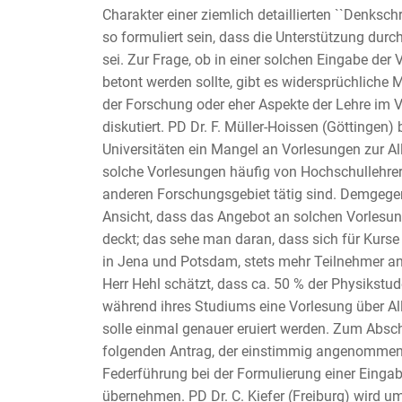
Charakter einer ziemlich detaillierten ``Denksc
so formuliert sein, dass die Unterstützung durc
sei. Zur Frage, ob in einer solchen Eingabe der
betont werden sollte, gibt es widersprüchliche
der Forschung oder eher Aspekte der Lehre im V
diskutiert. PD Dr. F. Müller-Hoissen (Göttingen)
Universitäten ein Mangel an Vorlesungen zur All
solche Vorlesungen häufig von Hochschullehrer
anderen Forschungsgebiet tätig sind. Demgegenü
Ansicht, dass das Angebot an solchen Vorlesun
deckt; das sehe man daran, dass sich für Kurse 
in Jena und Potsdam, stets mehr Teilnehmer an
Herr Hehl schätzt, dass ca. 50 % der Physikstu
während ihres Studiums eine Vorlesung über All
solle einmal genauer eruiert werden. Zum Abschl
folgenden Antrag, der einstimmig angenommen 
Federführung bei der Formulierung einer Einga
übernehmen. PD Dr. C. Kiefer (Freiburg) wird um