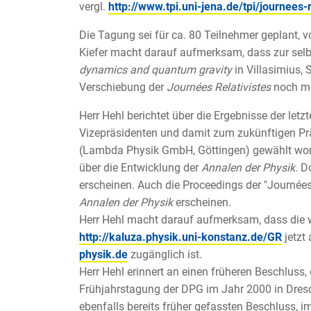
vergl.
http://www.tpi.uni-jena.de/tpi/journees-r
Die Tagung sei für ca. 80 Teilnehmer geplant, 
Kiefer macht darauf aufmerksam, dass zur selb
dynamics and quantum gravity
in Villasimius, S
Verschiebung der
Journées Relativistes
noch mög
Herr Hehl berichtet über die Ergebnisse der le
Vizepräsidenten und damit zum zukünftigen Prä
(Lambda Physik GmbH, Göttingen) gewählt word
über die Entwicklung der
Annalen der Physik
. D
erscheinen. Auch die Proceedings der "Journées 
Annalen der Physik
erscheinen.
Herr Hehl macht darauf aufmerksam, dass die
http://kaluza.physik.uni-konstanz.de/GR
jetzt
physik.de
zugänglich ist.
Herr Hehl erinnert an einen früheren Beschluss
Frühjahrstagung der DPG im Jahr 2000 in Dresd
ebenfalls bereits früher gefassten Beschluss, 