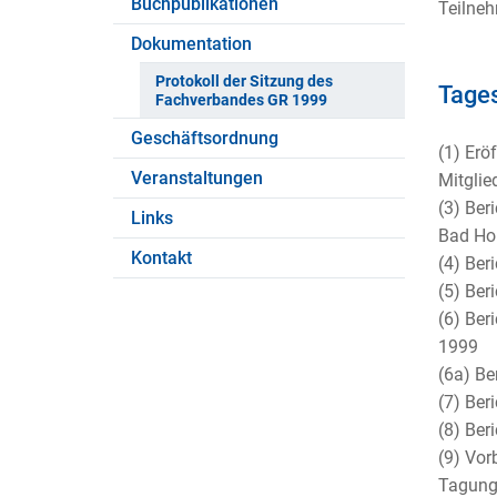
Buchpublikationen
Teilneh
Dokumentation
Protokoll der Sitzung des
Tage
Fachverbandes GR 1999
Geschäftsordnung
(1) Erö
Veranstaltungen
Mitgli
(3) Ber
Links
Bad Ho
Kontakt
(4) Ber
(5) Ber
(6) Ber
1999
(6a) Be
(7) Ber
(8) Ber
(9) Vor
Tagung 