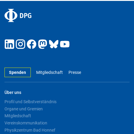
Spenden
Mitgliedschaft
Presse
Über uns
Profil und Selbstverständnis
Organe und Gremien
Mitgliedschaft
Vereinskommunikation
Physikzentrum Bad Honnef