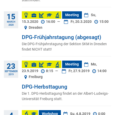
15
Meeting
Su,
15.3.2020
16:00
—
Fr, 20.3.2020
15:00
MARCH
2020
Dresden
DPG-Frühjahrstagung (abgesagt)
Die DPG-Frühjahrstagung der Sektion SKM in Dresden
findet NICHT statt!
23
Meeting
Mo,
23.9.2019
8:15
—
Fr, 27.9.2019
14:00
SEPTEMBER
2019
Freiburg
DPG-Herbsttagung
Die 1. DPG-Herbsttagung findet an der Albert-Ludwigs-
Universität Freiburg statt.
Workshop
Su, 4.8.2019
0:00