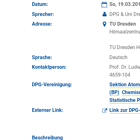
Datum:
So, 19.03.20
Sprecher:
DPG & Uni Dre
Adresse:
TU Dresden
Hörsaalzentru
TU Dresden H
Sprache:
Deutsch
Kontakt­person:
Prof. Dr. Ludw
4659-104
DPG-Vereinigung:
Sektion Atom
(BP)
Chemisc
Statistische 
Externer Link:
Link zur DPG
Beschreibung