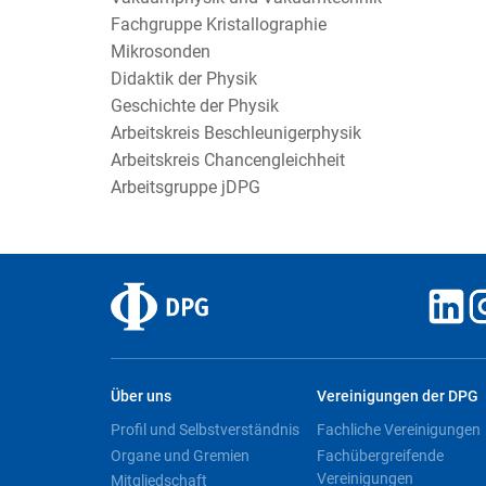
Fachgruppe Kristallographie
Mikrosonden
Didaktik der Physik
Geschichte der Physik
Arbeitskreis Beschleunigerphysik
Arbeitskreis Chancengleichheit
Arbeitsgruppe jDPG
Über uns
Vereinigungen der DPG
Profil und Selbstverständnis
Fachliche Vereinigungen
Organe und Gremien
Fachübergreifende
Vereinigungen
Mitgliedschaft