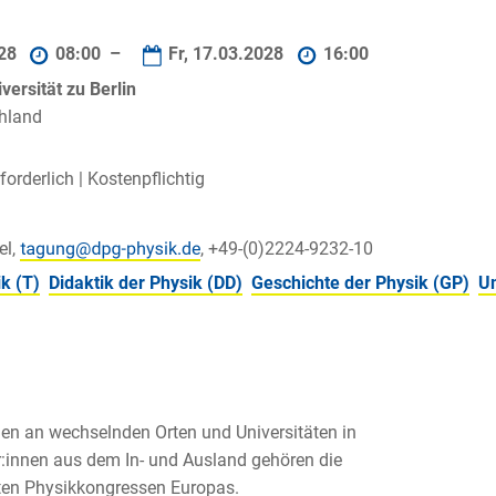
028
08:00 –
Fr, 17.03.2028
16:00
ersität zu Berlin
chland
orderlich |
Kostenpflichtig
el,
, +49-(0)2224-9232-10
k (T)
Didaktik der Physik (DD)
Geschichte der Physik (GP)
U
en an wechselnden Orten und Universitäten in
r:innen aus dem In- und Ausland gehören die
ten Physikkongressen Europas.