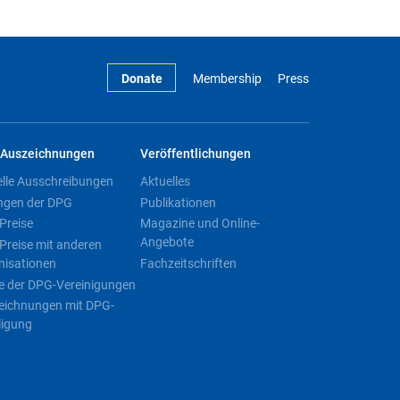
Donate
Membership
Press
Auszeichnungen
Veröffentlichungen
elle Ausschreibungen
Aktuelles
ngen der DPG
Publikationen
Preise
Magazine und Online-
Angebote
Preise mit anderen
nisationen
Fachzeitschriften
e der DPG-Vereinigungen
eichnungen mit DPG-
ligung