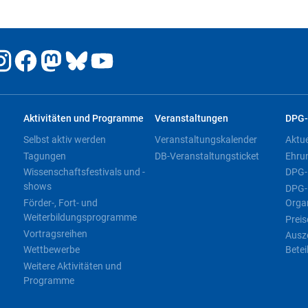
Aktivitäten und Programme
Veranstaltungen
DPG-
Selbst aktiv werden
Veranstaltungskalender
Aktu
Tagungen
DB-Veranstaltungsticket
Ehru
Wissenschaftsfestivals und -
DPG-
shows
DPG-
Förder-, Fort- und
Orga
Weiterbildungsprogramme
Preis
Vortragsreihen
Ausz
Wettbewerbe
Betei
Weitere Aktivitäten und
Programme