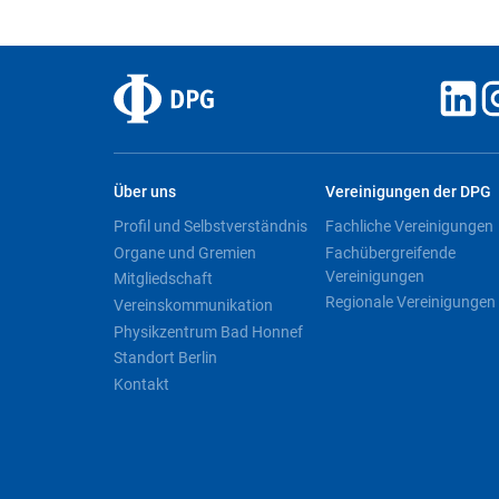
Über uns
Vereinigungen der DPG
Profil und Selbstverständnis
Fachliche Vereinigungen
Organe und Gremien
Fachübergreifende
Vereinigungen
Mitgliedschaft
Regionale Vereinigungen
Vereinskommunikation
Physikzentrum Bad Honnef
Standort Berlin
Kontakt