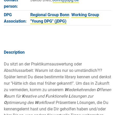
person:
DPG
Regional Group Bonn
Working Group
Association:
"Young DPG" (jDPG)
Description
Du sitzt an der Praktikumsauswertung oder
Abschlussarbeit: Warum ist das nur so umständlich?!?
Später lernst Du diese bestimmte library kennen und denkst
nur "Hätte ich das mal früher gekannt!". Um das in Zukunft
zu vermeiden, komm zu unserem
W
iederkehrenden
O
ffenen
R
aum für
K
reative und
F
unktionelle
L
ösungen zur
O
ptimierung des
W
orkflows
! Präsentiere Lösungen, die Du
kennengelernt hast und die Dir geholfen haben und/oder