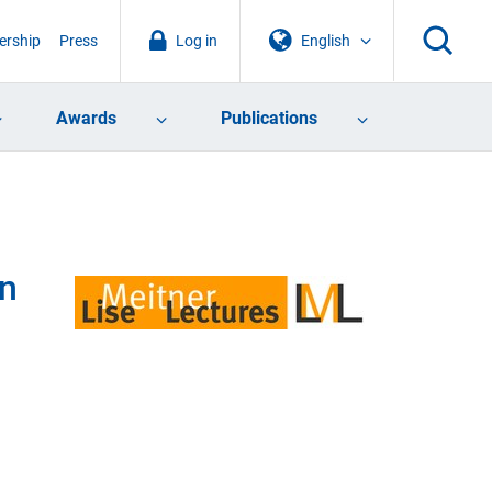
rship
Press
Log in
English
Awards
Publications
on