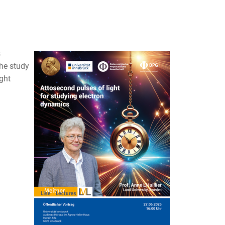
s
the study
ght