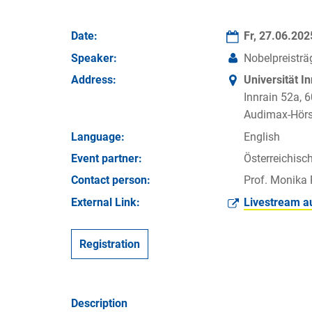
Date:
Fr, 27.06.20
Speaker:
Nobelpreisträg
Address:
Universität I
Innrain 52a, 
Audimax-Hörs
Language:
English
Event partner:
Österreichisc
Contact person:
Prof. Monika 
External Link:
Livestream a
Registration
Description