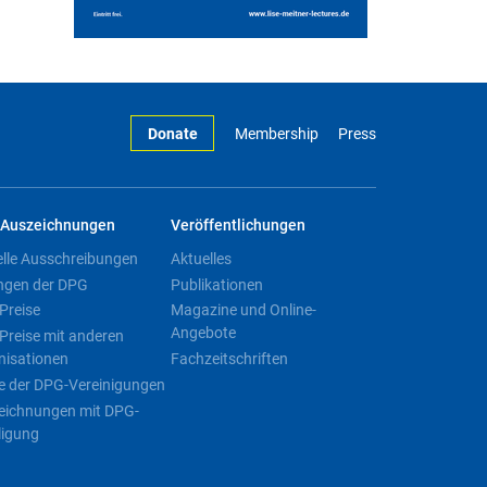
Donate
Membership
Press
Auszeichnungen
Veröffentlichungen
elle Ausschreibungen
Aktuelles
ngen der DPG
Publikationen
Preise
Magazine und Online-
Angebote
Preise mit anderen
nisationen
Fachzeitschriften
e der DPG-Vereinigungen
eichnungen mit DPG-
ligung