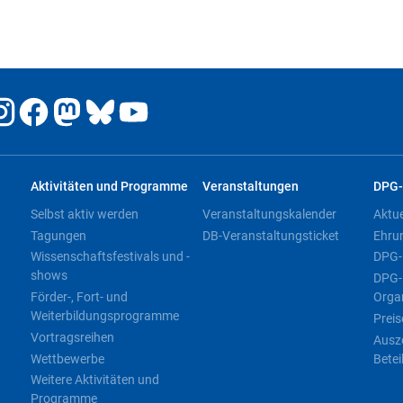
Aktivitäten und Programme
Veranstaltungen
DPG-
Selbst aktiv werden
Veranstaltungskalender
Aktu
Tagungen
DB-Veranstaltungsticket
Ehru
Wissenschaftsfestivals und -
DPG-
shows
DPG-
Förder-, Fort- und
Orga
Weiterbildungsprogramme
Preis
Vortragsreihen
Ausz
Wettbewerbe
Betei
Weitere Aktivitäten und
Programme