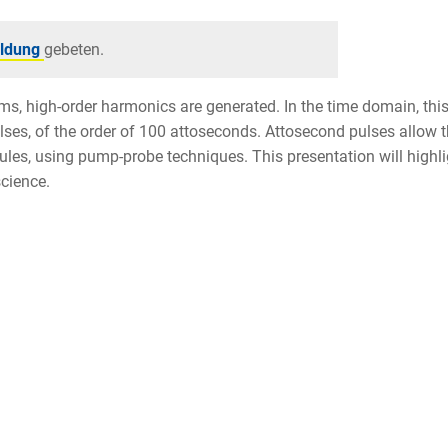
ldung
gebeten.
ms, high-order harmonics are generated. In the time domain, thi
pulses, of the order of 100 attoseconds. Attosecond pulses allow 
les, using pump-probe techniques. This presentation will highli
science.