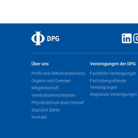
Über uns
Vereinigungen der DPG
Profil und Selbstverständnis
Fachliche Vereinigungen
Organe und Gremien
Fachübergreifende
Vereinigungen
Mitgliedschaft
Regionale Vereinigungen
Vereinskommunikation
Physikzentrum Bad Honnef
Standort Berlin
Kontakt