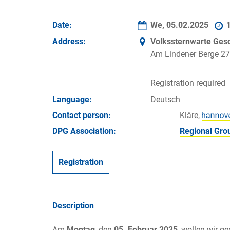
Date:
We, 05.02.2025
1
Address:
Volkssternwarte Gesc
Am Lindener Berge 27
Registration required
Language:
Deutsch
Contact person:
Kläre,
DPG Association:
Regional Gro
Registration
Description
Am
Montag
, den
05. Februar 2025
, wollen wir 