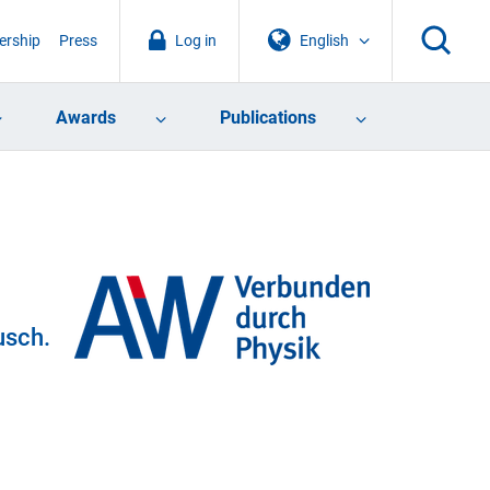
rship
Press
Log in
English
Awards
Publications
usch.