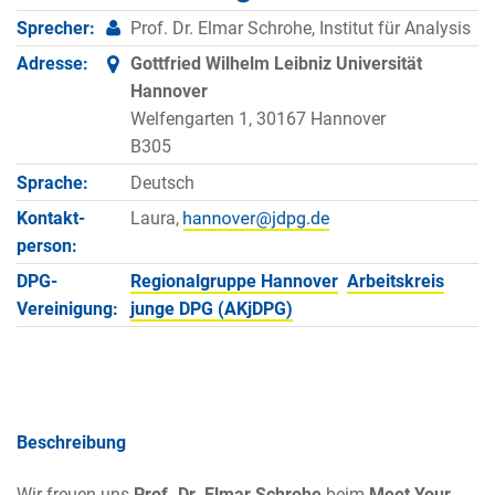
Sprecher:
Prof. Dr. Elmar Schrohe, Institut für Analysis
Adresse:
Gottfried Wilhelm Leibniz Universität
Hannover
Welfengarten 1, 30167 Hannover
B305
Sprache:
Deutsch
Kontakt­
Laura,
person:
DPG-
Regionalgruppe Hannover
Arbeitskreis
Vereinigung:
junge DPG (AKjDPG)
Beschreibung
Wir freuen uns
Prof. Dr. Elmar Schrohe
beim
Meet Your