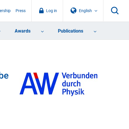
rship
Press
Log in
English
Awards
Publications
be