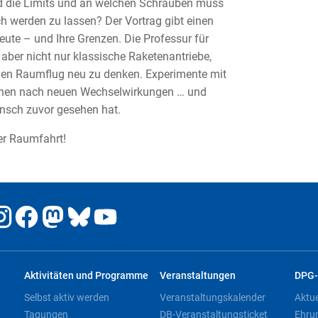
nd die Limits und an welchen Schrauben muss
 werden zu lassen? Der Vortrag gibt einen
eute – und Ihre Grenzen. Die Professur für
ber nicht nur klassische Raketenantriebe,
 den Raumflug neu zu denken. Experimente mit
hen nach neuen Wechselwirkungen … und
Mensch zuvor gesehen hat.
er Raumfahrt!
Aktivitäten und Programme
Veranstaltungen
DPG-
Selbst aktiv werden
Veranstaltungskalender
Aktu
Tagungen
DB-Veranstaltungsticket
Ehru