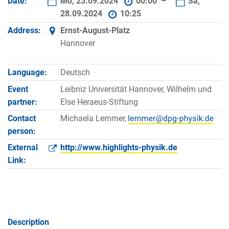
Date:
Mo, 23.09.2024
00:00 –
Sa,
28.09.2024
10:25
Address:
Ernst-August-Platz
Hannover
Language:
Deutsch
Event
Leibniz Universität Hannover, Wilhelm und
partner:
Else Heraeus-Stiftung
Contact
Michaela Lemmer,
person:
External
http://www.highlights-physik.de
Link:
Description