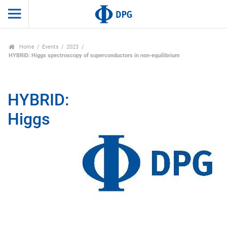
Home
Events
2023
HYBRID: Higgs spectroscopy of superconductors in non-equilibrium
HYBRID:
Higgs