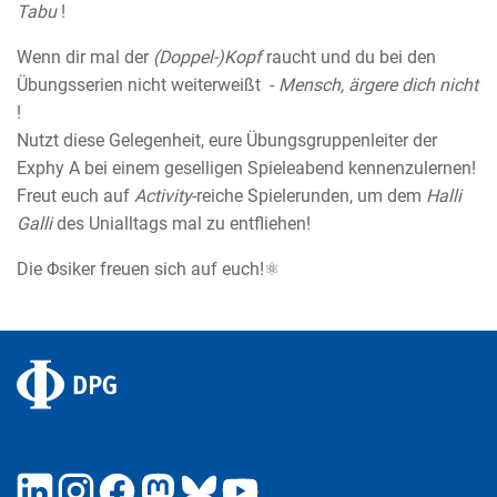
Tabu
!
Wenn dir mal der
(Doppel-)Kopf
raucht und du bei den
Übungsserien nicht weiterweißt -
Mensch, ärgere dich nicht
!
Nutzt diese Gelegenheit, eure Übungsgruppenleiter der
Exphy A bei einem geselligen Spieleabend kennenzulernen!
Freut euch auf
Activity
-reiche Spielerunden, um dem
Halli
Galli
des Unialltags mal zu entfliehen!
Die Φsiker freuen sich auf euch!⚛︎