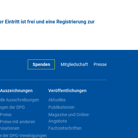
 Eintritt ist frei und eine Registrierung zur
Spenden
Mitgliedschaft
Presse
Auszeichnungen
Veröffentlichungen
elle Ausschreibungen
Aktuelles
ngen der DPG
Publikationen
Preise
Magazine und Online-
Angebote
Preise mit anderen
nisationen
Fachzeitschriften
e der DPG-Vereinigungen