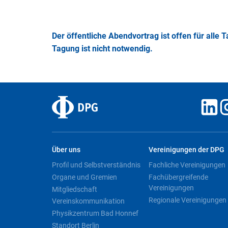
Der öffentliche Abendvortrag ist offen für alle T
Tagung ist nicht notwendig.
Über uns
Vereinigungen der DPG
Profil und Selbstverständnis
Fachliche Vereinigungen
Organe und Gremien
Fachübergreifende
Vereinigungen
Mitgliedschaft
Regionale Vereinigungen
Vereinskommunikation
Physikzentrum Bad Honnef
Standort Berlin