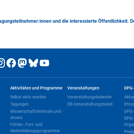
agungsteilnehmer:innen und die interessierte Öffentlichkeit. Der
Aktivitäten und Programme
Veranstaltungen
DPG-
Selbst aktiv werden
Veranstaltungskalender
Aktu
Tagungen
DB-Veranstaltungsticket
Ehru
Wissenschaftsfestivals und -
DPG-
shows
DPG-
Förder-, Fort- und
Orga
Weiterbildungsprogramme
Preis