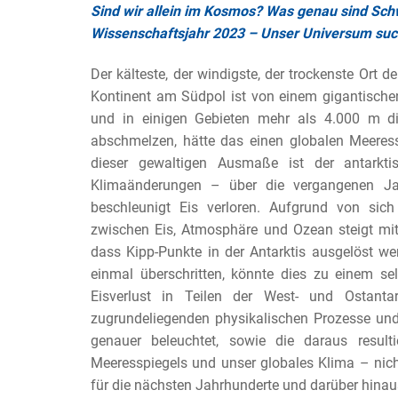
Sind wir allein im Kosmos? Was genau sind Sch
Wissenschaftsjahr 2023 – Unser Universum suc
Der kälteste, der windigste, der trockenste Ort de
Kontinent am Südpol ist von einem gigantischen 
und in einigen Gebieten mehr als 4.000 m di
abschmelzen, hätte das einen globalen Meeress
dieser gewaltigen Ausmaße ist der antarkti
Klimaänderungen – über die vergangenen Jah
beschleunigt Eis verloren. Aufgrund von sich
zwischen Eis, Atmosphäre und Ozean steigt mi
dass Kipp-Punkte in der Antarktis ausgelöst wer
einmal überschritten, könnte dies zu einem sel
Eisverlust in Teilen der West- und Ostanta
zugrundeliegenden physikalischen Prozesse und 
genauer beleuchtet, sowie die daraus resul
Meeresspiegels und unser globales Klima – nic
für die nächsten Jahrhunderte und darüber hinau