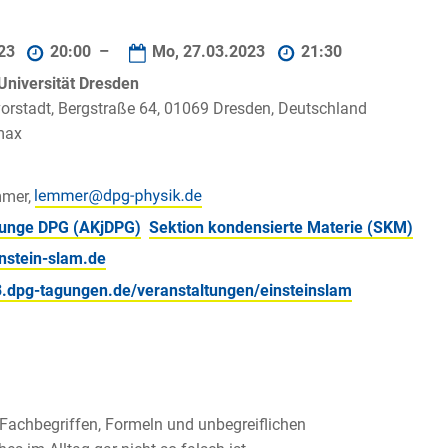
023
20:00 –
Mo, 27.03.2023
21:30
Universität Dresden
rstadt, Bergstraße 64, 01069 Dresden, Deutschland
max
mmer,
 junge DPG (AKjDPG)
Sektion kondensierte Materie (SKM)
instein-slam.de
3.dpg-tagungen.de/veranstaltungen/einsteinslam
n Fachbegriffen, Formeln und unbegreiflichen