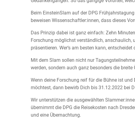
Gedankengängen. So das gängige Vorurteil, welche
Beim EinsteinSlam auf der DPG Frühjahrstagun
beweisen Wissenschaftler:innen, dass dieses Vorur
Das Prinzip dabei ist ganz einfach: Zehn Minuten
Forschung möglichst verständlich, anschaulich, u
präsentieren. Wer‘s am besten kann, entscheidet
Mit dem Slam sollen nicht nur Tagungsteilnehme
werden, sondern auch ganz besonders die breite Ö
Wenn deine Forschung reif für die Bühne ist und 
möchtest, dann bewirb Dich bis 31.12.2022 bei D
Wir unterstützen die ausgewählten Slammer:innen 
übernimmt die DPG die Reisekosten nach Dresden
und eine Übernachtung.