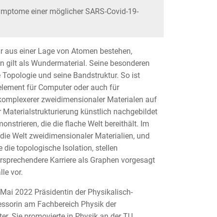
Symptome einer möglicher SARS-Covid-19-
ur aus einer Lage von Atomen bestehen,
n gilt als Wundermaterial. Seine besonderen
 Topologie und seine Bandstruktur. So ist
uelement für Computer oder auch für
komplexerer zweidimensionaler Materialen auf
r Materialstrukturierung künstlich nachgebildet
strieren, die die flache Welt bereithält. Im
die Welt zweidimensionaler Materialien, und
ie topologische Isolation, stellen
rsprechendere Karriere als Graphen vorgesagt
le vor.
 Mai 2022 Präsidentin der Physikalisch-
essorin am Fachbereich Physik der
r. Sie promovierte in Physik an der TU