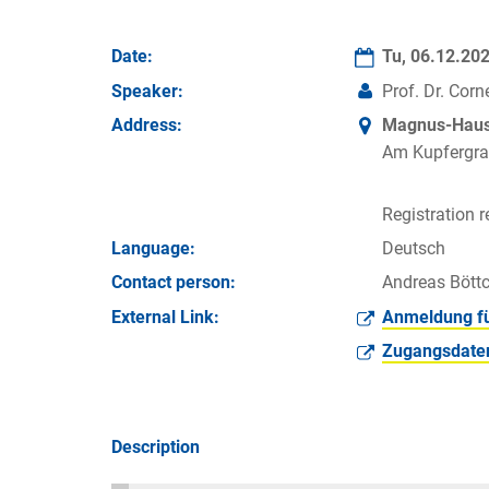
Date:
Tu, 06.12.20
Speaker:
Prof. Dr. Cor
Address:
Magnus-Haus 
Am Kupfergra
Registration r
Language:
Deutsch
Contact person:
Andreas Böttc
External Link:
Anmeldung fü
Zugangsdaten
Description