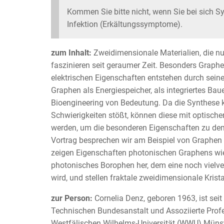
Kommen Sie bitte nicht, wenn Sie bei sich 
Infektion (Erkältungssymptome).
zum Inhalt:
Zweidimensionale Materialien, die n
faszinieren seit geraumer Zeit. Besonders Graphe
elektrischen Eigenschaften entstehen durch seine
Graphen als Energiespeicher, als integriertes Ba
Bioengineering von Bedeutung. Da die Synthese 
Schwierigkeiten stößt, können diese mit optische
werden, um die besonderen Eigenschaften zu demon
Vortrag besprechen wir am Beispiel von Graphen 
zeigen Eigenschaften photonischen Graphens wie d
photonisches Borophen her, dem eine noch vielve
wird, und stellen fraktale zweidimensionale Kristal
zur Person
:
Cornelia Denz, geboren 1963, ist seit
Technischen Bundesanstalt und Assoziierte Prof
Westfälischen Wilhelms-Universität (WWU) Münste