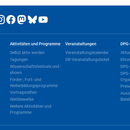
Aktivitäten und Programme
Veranstaltungen
DPG-
Selbst aktiv werden
Veranstaltungskalender
Aktu
Tagungen
DB-Veranstaltungsticket
Ehru
Wissenschaftsfestivals und -
DPG-
shows
DPG-
Förder-, Fort- und
Orga
Weiterbildungsprogramme
Preis
Vortragsreihen
Ausz
Wettbewerbe
Betei
Weitere Aktivitäten und
Programme