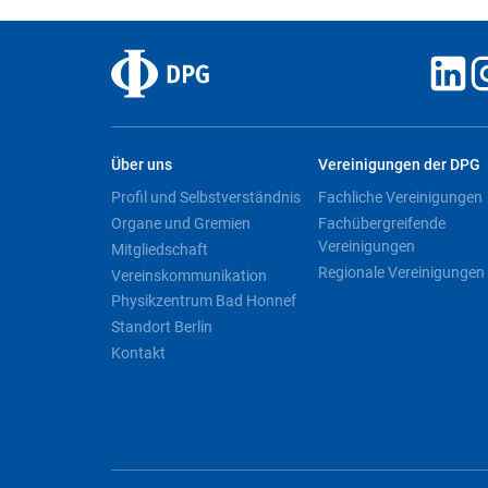
Über uns
Vereinigungen der DPG
Profil und Selbstverständnis
Fachliche Vereinigungen
Organe und Gremien
Fachübergreifende
Vereinigungen
Mitgliedschaft
Regionale Vereinigungen
Vereinskommunikation
Physikzentrum Bad Honnef
Standort Berlin
Kontakt