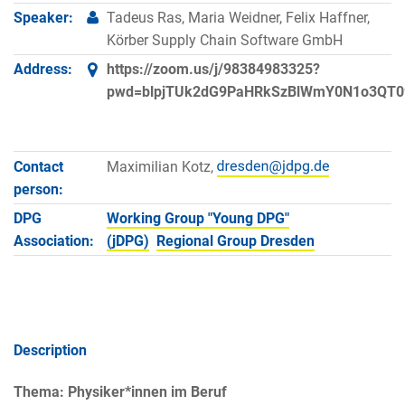
Speaker:
Tadeus Ras, Maria Weidner, Felix Haffner,
Körber Supply Chain Software GmbH
Address:
https://zoom.us/j/98384983325?
pwd=blpjTUk2dG9PaHRkSzBlWmY0N1o3QT0
Contact
Maximilian Kotz,
person:
DPG
Working Group "Young DPG"
Association:
(jDPG)
Regional Group Dresden
Description
Thema: Physiker*innen im Beruf