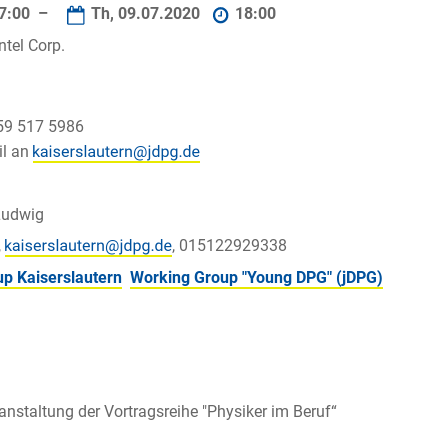
7:00 –
Th, 09.07.2020
18:00
ntel Corp.
759 517 5986
il an
Ludwig
,
, 015122929338
up Kaiserslautern
Working Group "Young DPG" (jDPG)
anstaltung der Vortragsreihe "Physiker im Beruf“