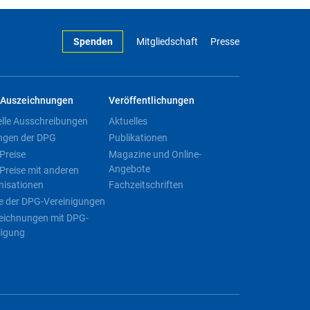
Spenden
Mitgliedschaft
Presse
Auszeichnungen
Veröffentlichungen
elle Ausschreibungen
Aktuelles
ngen der DPG
Publikationen
Preise
Magazine und Online-
Angebote
Preise mit anderen
nisationen
Fachzeitschriften
e der DPG-Vereinigungen
eichnungen mit DPG-
ligung