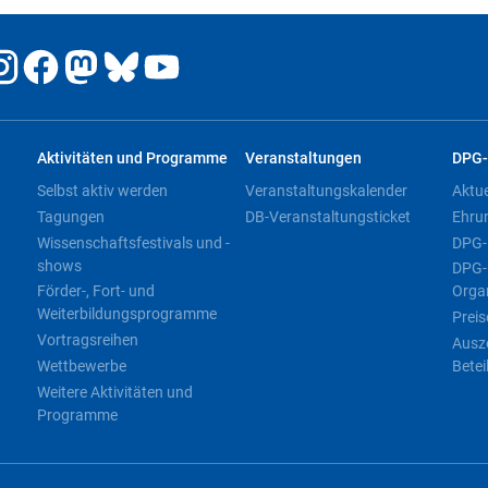
Aktivitäten und Programme
Veranstaltungen
DPG-
Selbst aktiv werden
Veranstaltungskalender
Aktu
Tagungen
DB-Veranstaltungsticket
Ehru
Wissenschaftsfestivals und -
DPG-
shows
DPG-
Förder-, Fort- und
Orga
Weiterbildungsprogramme
Preis
Vortragsreihen
Ausz
Wettbewerbe
Betei
Weitere Aktivitäten und
Programme