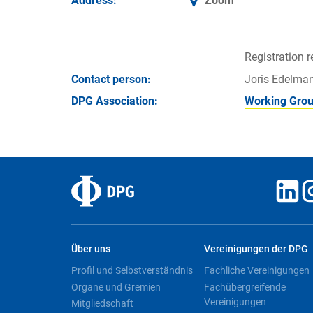
Address:
Zoom
Registration r
Contact person:
Joris Edelma
DPG Association:
Working Grou
Über uns
Vereinigungen der DPG
Profil und Selbstverständnis
Fachliche Vereinigungen
Organe und Gremien
Fachübergreifende
Vereinigungen
Mitgliedschaft