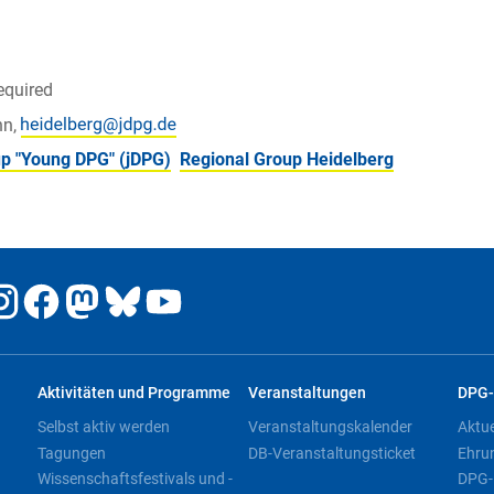
equired
nn,
p "Young DPG" (jDPG)
Regional Group Heidelberg
Aktivitäten und Programme
Veranstaltungen
DPG-
Selbst aktiv werden
Veranstaltungskalender
Aktu
Tagungen
DB-Veranstaltungsticket
Ehru
Wissenschaftsfestivals und -
DPG-