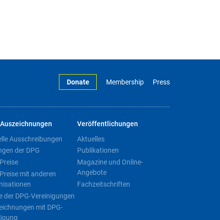
Donate
Membership
Press
Auszeichnungen
Veröffentlichungen
elle Ausschreibungen
Aktuelles
ngen der DPG
Publikationen
Preise
Magazine und Online-
Angebote
Preise mit anderen
nisationen
Fachzeitschriften
e der DPG-Vereinigungen
eichnungen mit DPG-
ligung