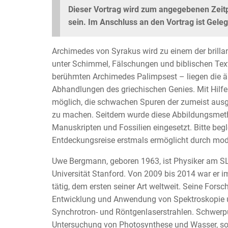
Dieser Vortrag wird zum angegebenen Zeitp
sein. Im Anschluss an den Vortrag ist Geleg
Archimedes von Syrakus wird zu einem der brillan
unter Schimmel, Fälschungen und biblischen Tex
berühmten Archimedes Palimpsest – liegen die ält
Abhandlungen des griechischen Genies. Mit Hilfe
möglich, die schwachen Spuren der zumeist ausg
zu machen. Seitdem wurde diese Abbildungsmetho
Manuskripten und Fossilien eingesetzt. Bitte begl
Entdeckungsreise erstmals ermöglicht durch mod
Uwe Bergmann, geboren 1963, ist Physiker am SL
Universitӓt Stanford. Von 2009 bis 2014 war er
tӓtig, dem ersten seiner Art weltweit. Seine Fors
Entwicklung und Anwendung von Spektroskopie 
Synchrotron- und Röntgenlaserstrahlen. Schwerp
Untersuchung von Photosynthese und Wasser, so