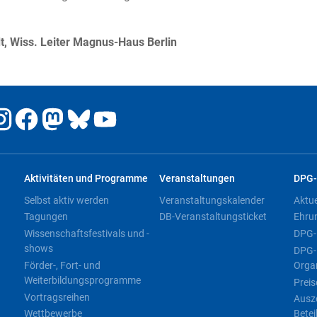
t, Wiss. Leiter Magnus-Haus Berlin
Aktivitäten und Programme
Veranstaltungen
DPG-
Selbst aktiv werden
Veranstaltungskalender
Aktu
Tagungen
DB-Veranstaltungsticket
Ehru
Wissenschaftsfestivals und -
DPG-
shows
DPG-
Förder-, Fort- und
Orga
Weiterbildungsprogramme
Preis
Vortragsreihen
Ausz
Wettbewerbe
Betei