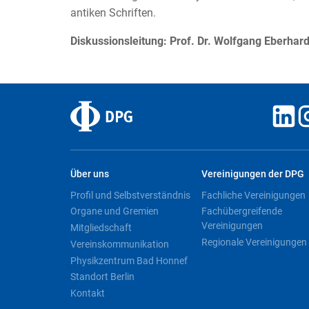
antiken Schriften.
Diskussionsleitung: Prof. Dr. Wolfgang Eberhard
Über uns
Vereinigungen der DPG
Profil und Selbstverständnis
Fachliche Vereinigungen
Organe und Gremien
Fachübergreifende
Vereinigungen
Mitgliedschaft
Regionale Vereinigungen
Vereinskommunikation
Physikzentrum Bad Honnef
Standort Berlin
Kontakt