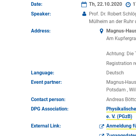
Date:
Th, 22.10.2020
1
Speaker:
Prof. Dr. Robert Schl
Mülheim an der Ruhr u
Address:
Magnus-Haus 
Am Kupfergra
Achtung: Die
Registration r
Language:
Deutsch
Event partner:
Magnus-Haus Be
Potsdam , Wilh
Contact person:
Andreas Böttc
DPG Association:
Physikalische
e. V. (PGzB)
External Link:
Anmeldung fü
Zugangsdaten