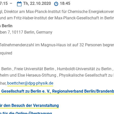
7:15 –
Th, 22.10.2020
18:45
ögl, Direktor am Max-Planck-Institut für Chemische Energiekonver
nd am Fritz-Haber-Institut der Max-Planck-Gesellschaft in Berli
Berlin
ben 7, 10117 Berlin, Germany
 Teilnehmendenzahl im Magnus-Haus ist auf 32 Personen begren
equired
rlin , Freie Universität Berlin , Humboldt-Universität zu Berlin ,
elm und Else Heraeus-Stiftung , Physikalische Gesellschaft zu Be
her,
 Gesellschaft zu Berlin e. V., Regionalverband Berlin/Branden
r den Besuch der Veranstaltung
 für die Online-Übertragung