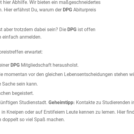
t hier Abhilfe. Wir bieten ein maßgeschneidertes
en. Hier erfährst Du, warum der
DPG
Abiturpreis
st aber trotzdem dabei sein? Die
DPG
ist offen
ch einfach anmelden.
eistreffen erwartet:
einer
DPG
Mitgliedschaft herausholst.
 die momentan vor den gleichen Lebensentscheidungen stehen wi
ce Sache sein kann.
chen begeistert.
künftigen Studienstadt.
Geheimtipp:
Kontakte zu Studierenden in
h in Kneipen oder auf Erstifeiern Leute kennen zu lernen. Hier f
n doppelt so viel Spaß machen.