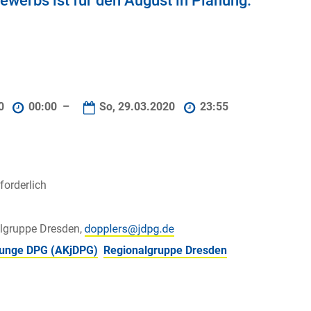
ewerbs ist für den August in Planung.
20
00:00 –
So, 29.03.2020
23:55
orderlich
lgruppe Dresden,
 junge DPG (AKjDPG)
Regionalgruppe Dresden