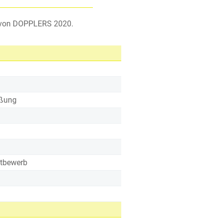
n von DOPPLERS 2020.
üßung
ttbewerb