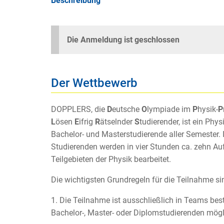
Beschreibung
Die Anmeldung ist geschlossen
Der Wettbewerb
DOPPLERS, die
D
eutsche
O
lympiade im
P
hysik-
P
L
ösen
E
ifrig
R
ätselnder
S
tudierender, ist ein Ph
Bachelor- und Masterstudierende aller Semester. 
Studierenden werden in vier Stunden ca. zehn Au
Teilgebieten der Physik bearbeitet.
Die wichtigsten Grundregeln für die Teilnahme si
1. Die Teilnahme ist ausschließlich in Teams best
Bachelor-, Master- oder Diplomstudierenden mögl