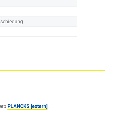
bschiedung
werb
PLANCKS [extern]
.