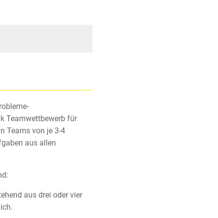
robleme-
ysik Teamwettbewerb für
In Teams von je 3-4
fgaben aus allen
nd:
ehend aus drei oder vier
ich.