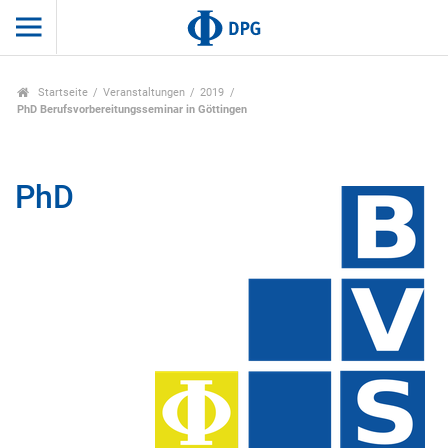
Startseite
Veranstaltungen
2019
PhD Berufsvorbereitungsseminar in Göttingen
PhD