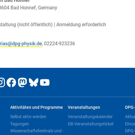
um Bad Honnef
 53604 Bad Honnef, Germany
taltung (nicht öffentlich) |
Anmeldung erforderlich
, 02224-923236
Aktivitäten und Programme
Veranstaltungen
DPG-
Selbst aktiv werden
Veranstaltungskalender
Aktu
Tagungen
DB-Veranstaltungsticket
Ehru
Wissenschaftsfestivals und -
DPG-