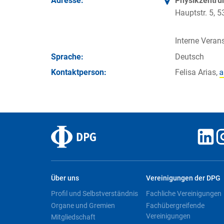
Adresse:
Physikzentr
Hauptstr. 5,
Interne Verans
Sprache:
Deutsch
Kontakt­person:
Felisa Arias,
Über uns
Vereinigungen der DPG
Profil und Selbstverständnis
Fachliche Vereinigungen
Organe und Gremien
Fachübergreifende
Vereinigungen
Mitgliedschaft