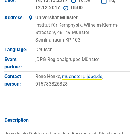
Date:
Tu, 12.12.2017
16:30 –
Tu,
12.12.2017
18:00
Address:
Universität Münster
Institut für Kernphysik, Wilhelm-Klemm-
Strasse 9, 48149 Münster
Seminarraum KP 103
Language:
Deutsch
Event
jDPG Regionalgruppe Münster
partner:
Contact
Rene Henke,
,
person:
015783826828
Description
Jeweils ein Doktorand aus dem Fachbereich Physik wird