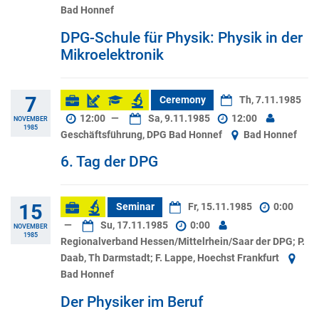
Bad Honnef
DPG-Schule für Physik: Physik in der
Mikroelektronik
7
Ceremony
Th, 7.11.1985
12:00
—
Sa, 9.11.1985
12:00
NOVEMBER
1985
Geschäftsführung, DPG Bad Honnef
Bad Honnef
6. Tag der DPG
15
Seminar
Fr, 15.11.1985
0:00
—
Su, 17.11.1985
0:00
NOVEMBER
1985
Regionalverband Hessen/Mittelrhein/Saar der DPG; P.
Daab, Th Darmstadt; F. Lappe, Hoechst Frankfurt
Bad Honnef
Der Physiker im Beruf