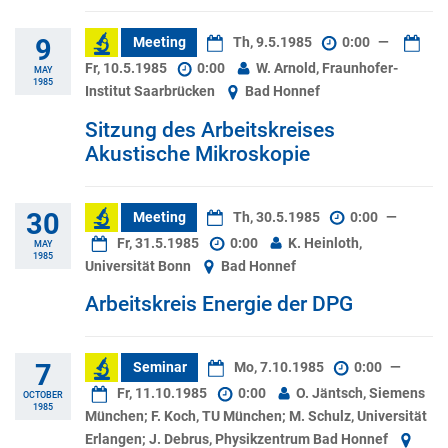
9
Meeting
Th, 9.5.1985
0:00
—
Fr, 10.5.1985
0:00
W. Arnold, Fraunhofer-
MAY
1985
Institut Saarbrücken
Bad Honnef
Sitzung des Arbeitskreises
Akustische Mikroskopie
30
Meeting
Th, 30.5.1985
0:00
—
Fr, 31.5.1985
0:00
K. Heinloth,
MAY
1985
Universität Bonn
Bad Honnef
Arbeitskreis Energie der DPG
7
Seminar
Mo, 7.10.1985
0:00
—
Fr, 11.10.1985
0:00
O. Jäntsch, Siemens
OCTOBER
1985
München; F. Koch, TU München; M. Schulz, Universität
Erlangen; J. Debrus, Physikzentrum Bad Honnef