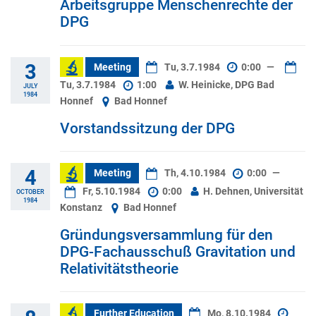
Arbeitsgruppe Menschenrechte der
DPG
3
Meeting
Tu, 3.7.1984
0:00
—
Tu, 3.7.1984
1:00
W. Heinicke, DPG Bad
JULY
1984
Honnef
Bad Honnef
Vorstandssitzung der DPG
4
Meeting
Th, 4.10.1984
0:00
—
Fr, 5.10.1984
0:00
H. Dehnen, Universität
OCTOBER
1984
Konstanz
Bad Honnef
Gründungsversammlung für den
DPG-Fachausschuß Gravitation und
Relativitätstheorie
Further Education
Mo, 8.10.1984