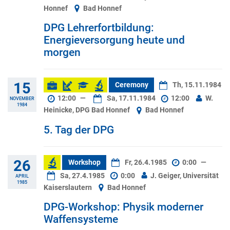
Honnef
Bad Honnef
DPG Lehrerfortbildung:
Energieversorgung heute und
morgen
15
Ceremony
Th, 15.11.1984
12:00
—
Sa, 17.11.1984
12:00
W.
NOVEMBER
1984
Heinicke, DPG Bad Honnef
Bad Honnef
5. Tag der DPG
26
Workshop
Fr, 26.4.1985
0:00
—
Sa, 27.4.1985
0:00
J. Geiger, Universität
APRIL
1985
Kaiserslautern
Bad Honnef
DPG-Workshop: Physik moderner
Waffensysteme