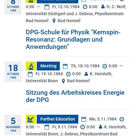
8
0:00
—
Fr, 12.10.1984
0:00
H. C. Wolf,
OCTOBER
1984
Universität Stuttgart und J. Debrus, Physikzentrum
Bad Honnef
Bad Honnef
DPG-Schule für Physik "Kernspin-
Resonanz: Grundlagen und
Anwendungen"
18
Meeting
Th, 18.10.1984
0:00
—
Fr, 19.10.1984
0:00
K. Heinloth,
OCTOBER
1984
Universität Bonn
Bad Honnef
Sitzung des Arbeitskreises Energie
der DPG
5
Further Education
Mo, 5.11.1984
0:00
—
Fr, 9.11.1984
0:00
K. Heinloth,
NOVEMBER
1984
Universität Bonn; J. Debrus, Physikzentrum Bad