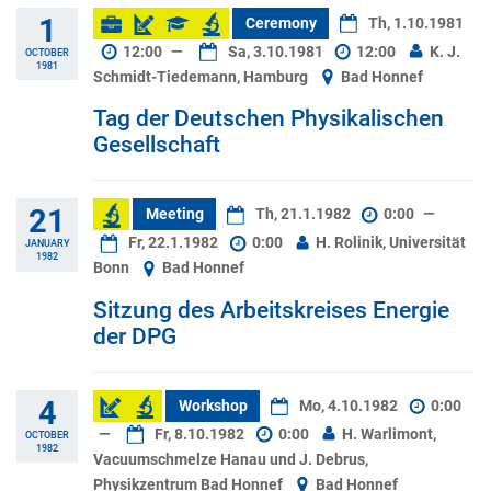
1
Ceremony
Th, 1.10.1981
12:00
—
Sa, 3.10.1981
12:00
K. J.
OCTOBER
1981
Schmidt-Tiedemann, Hamburg
Bad Honnef
Tag der Deutschen Physikalischen
Gesellschaft
21
Meeting
Th, 21.1.1982
0:00
—
Fr, 22.1.1982
0:00
H. Rolinik, Universität
JANUARY
1982
Bonn
Bad Honnef
Sitzung des Arbeitskreises Energie
der DPG
4
Workshop
Mo, 4.10.1982
0:00
—
Fr, 8.10.1982
0:00
H. Warlimont,
OCTOBER
1982
Vacuumschmelze Hanau und J. Debrus,
Physikzentrum Bad Honnef
Bad Honnef