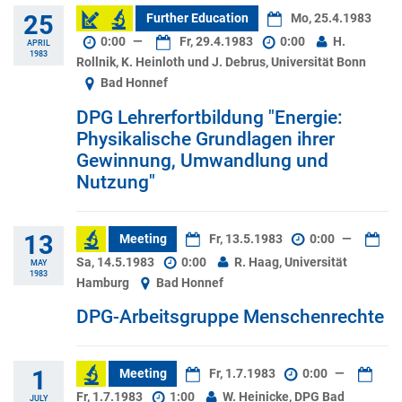
25
Further Education
Mo, 25.4.1983
0:00
—
Fr, 29.4.1983
0:00
H.
APRIL
1983
Rollnik, K. Heinloth und J. Debrus, Universität Bonn
Bad Honnef
DPG Lehrerfortbildung "Energie:
Physikalische Grundlagen ihrer
Gewinnung, Umwandlung und
Nutzung"
13
Meeting
Fr, 13.5.1983
0:00
—
Sa, 14.5.1983
0:00
R. Haag, Universität
MAY
1983
Hamburg
Bad Honnef
DPG-Arbeitsgruppe Menschenrechte
1
Meeting
Fr, 1.7.1983
0:00
—
Fr, 1.7.1983
1:00
W. Heinicke, DPG Bad
JULY