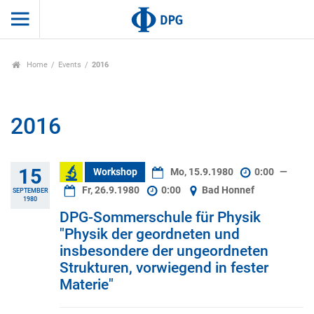
Home
Events
2016
2016
15
Workshop
Mo, 15.9.1980
0:00
—
Fr, 26.9.1980
0:00
Bad Honnef
SEPTEMBER
1980
DPG-Sommerschule für Physik
"Physik der geordneten und
insbesondere der ungeordneten
Strukturen, vorwiegend in fester
Materie"