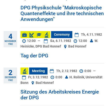
DPG Physikschule "Makroskopische
Quanteneffekte und ihre technischen
Anwendungen"
4
Ceremony
Th, 4.11.1982
12:00
—
Sa, 6.11.1982
12:00
W.
NOVEMBER
1982
Heinicke, DPG Bad Honnef
Bad Honnef
Tag der DPG
2
Meeting
Th, 2.12.1982
0:00
—
Fr, 3.12.1982
0:00
H. Rolinik, Universität
DECEMBER
1982
Bonn
Bad Honnef
Sitzung des Arbeitskreises Energie
der DPG