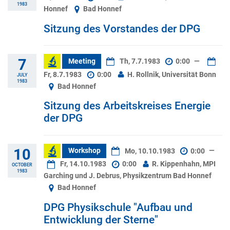
1983
Honnef
Bad Honnef
Sitzung des Vorstandes der DPG
7
Meeting
Th, 7.7.1983
0:00
—
Fr, 8.7.1983
0:00
H. Rollnik, Universität Bonn
JULY
1983
Bad Honnef
Sitzung des Arbeitskreises Energie
der DPG
10
Workshop
Mo, 10.10.1983
0:00
—
Fr, 14.10.1983
0:00
R. Kippenhahn, MPI
OCTOBER
1983
Garching und J. Debrus, Physikzentrum Bad Honnef
Bad Honnef
DPG Physikschule "Aufbau und
Entwicklung der Sterne"