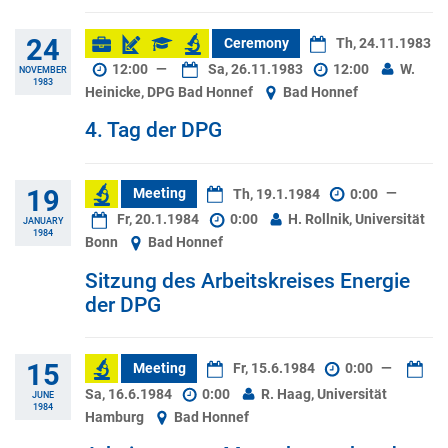
24
Ceremony
Th, 24.11.1983
12:00
—
Sa, 26.11.1983
12:00
W.
NOVEMBER
1983
Heinicke, DPG Bad Honnef
Bad Honnef
4. Tag der DPG
19
Meeting
Th, 19.1.1984
0:00
—
Fr, 20.1.1984
0:00
H. Rollnik, Universität
JANUARY
1984
Bonn
Bad Honnef
Sitzung des Arbeitskreises Energie
der DPG
15
Meeting
Fr, 15.6.1984
0:00
—
Sa, 16.6.1984
0:00
R. Haag, Universität
JUNE
1984
Hamburg
Bad Honnef